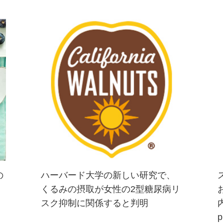
の
ハーバード大学の新しい研究で、
くるみの摂取が女性の2型糖尿病リ
2013年2月27日 米国カリフォルニ
スク抑制に関係すると判明
内
ア州フォルサム発ー『ジャーナル・
p
オブ・ニュートリション』オンライ