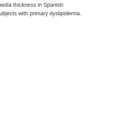
edia thickness in Spanish
スペイン人被験者のアテローム性頸
動脈硬化への影響を調べるために行
ubjects with primary dyslipidemia.
った。無症状の一次 性脂質異常症
患者...