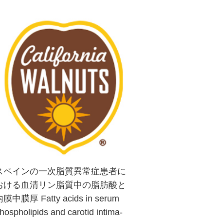
スペインの一次脂質異常症患者に
おける血清リン脂質中の脂肪酸と
このクロスオーバー研究は、不飽和
膜中膜厚 Fatty acids in serum
脂肪酸を多く摂取することによる、
hospholipids and carotid intima-
虚血性心疾患（IHD）リスク のある