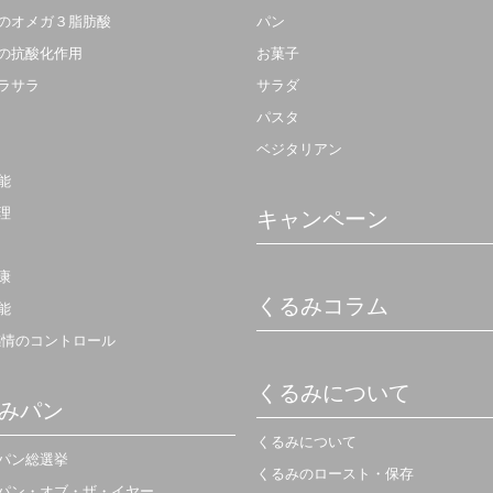
のオメガ３脂肪酸
パン
の抗酸化作用
お菓子
ラサラ
サラダ
パスタ
ベジタリアン
能
理
キャンペーン
康
くるみコラム
能
感情のコントロール
くるみについて
みパン
くるみについて
パン総選挙
くるみのロースト・保存
パン・オブ・ザ・イヤー