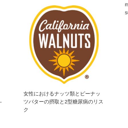
m
ン版に掲載された最近の研究による
と、アメリカ人女性を対象とした大
s
規模予測コホート試験である看護師
保...
女性におけるナッツ類とピーナッ
-
ツバターの摂取と2型糖尿病のリス
看護師健康調査における11州の糖
ク
尿病、心血管疾患、癌の履歴のない
女性（34〜59歳）83,818名を被験
者とした前向きコホート研究。