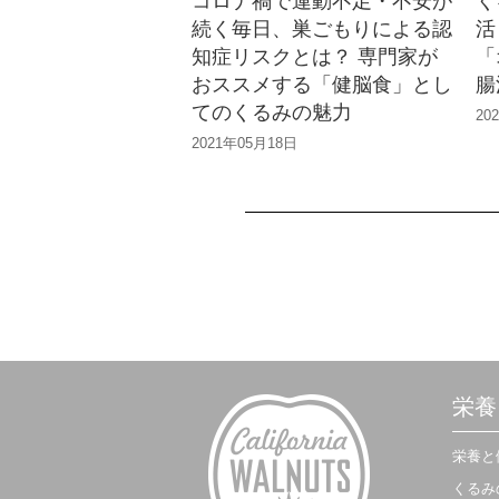
コロナ禍で運動不足・不安が
く
続く毎日、巣ごもりによる認
活
知症リスクとは？ 専門家が
「
おススメする「健脳食」とし
腸
てのくるみの魅力
20
2021年05月18日
栄養
栄養と
くるみ