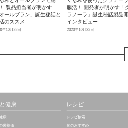
るみとオールブランで腸
くるみを使ったグラノー
！ 製品担当者が明かす
腸活！ 開発者が明かす「
オールブラン」誕生秘話と
ラノーラ」誕生秘話製品
活のススメ
インタビュー
20年10月28日
2020年10月23日
と健康
レシピ
健康
レシピ検索
の栄養価
旬のおすすめ