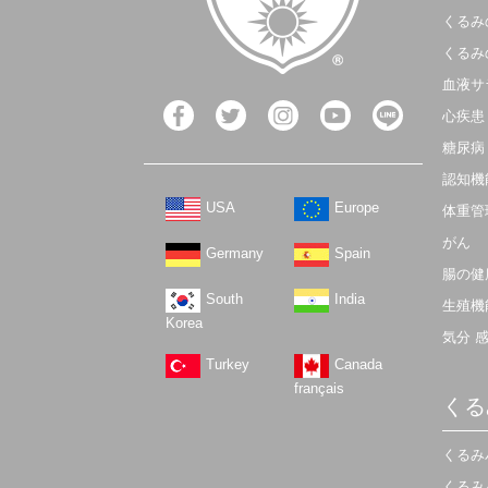
くるみ
くるみ
血液サ
心疾患
糖尿病
認知機
USA
Europe
体重管
がん
Germany
Spain
腸の健
South
India
生殖機
Korea
気分 
Turkey
Canada
français
くる
くるみ
くるみ