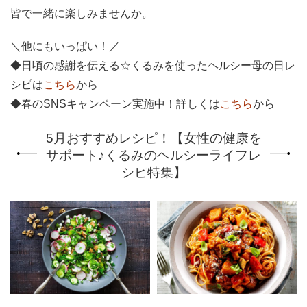
皆で一緒に楽しみませんか。
＼他にもいっぱい！／
◆日頃の感謝を伝える☆くるみを使ったヘルシー母の日レ
シピは
こちら
から
◆春のSNSキャンペーン実施中！詳しくは
こちら
から
5月おすすめレシピ！【女性の健康を
サポート♪くるみのヘルシーライフレ
シピ特集】