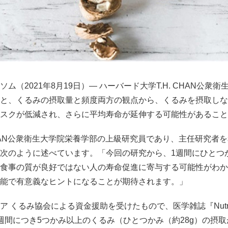
ム（2021年8月19日）― ハーバード大学T.H. CHAN公衆
と、くるみの摂取量と頻度両方の観点から、くるみを摂取しな
スクが低減され、さらに平均寿命が延伸する可能性があること
 CHAN公衆衛生大学院栄養学部の上級研究員であり、主任研究者
次のように述べています。「今回の研究から、1週間にひとつ
食事の質が良好ではない人の寿命促進に寄与する可能性がわか
能で有意義なヒントになることが期待されます。」
 くるみ協会による資金援助を受けたもので、医学雑誌『Nutri
週間につき5つかみ以上のくるみ（ひとつかみ（約28g）の摂