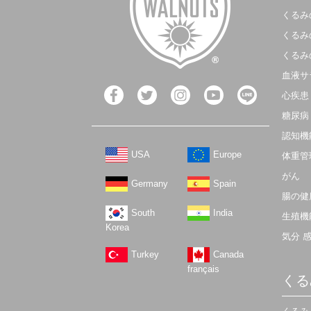
くるみ
くるみ
くるみ
血液サ
心疾患
糖尿病
認知機
USA
Europe
体重管
がん
Germany
Spain
腸の健
South
India
生殖機
Korea
気分 
Turkey
Canada
français
くる