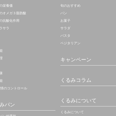
の栄養価
旬のおすすめ
のオメガ３脂肪酸
パン
の抗酸化作用
お菓子
ラサラ
サラダ
パスタ
ベジタリアン
能
理
キャンペーン
康
くるみコラム
能
感情のコントロール
くるみについて
みパン
くるみについて