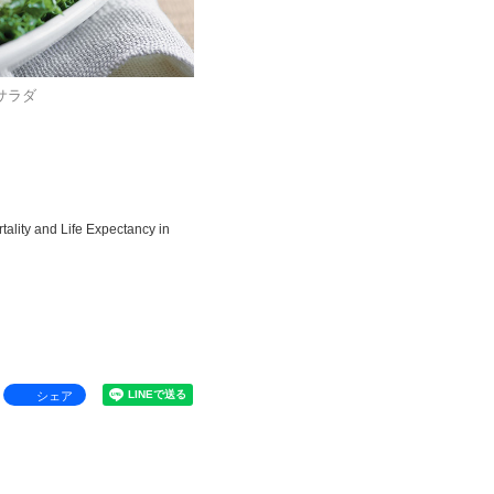
サラダ
tality and Life Expectancy in
シェア