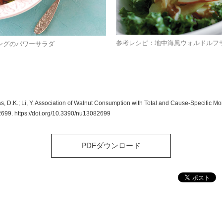
参考レシピ：地中海風ウォルドルフ
ングのパワーサラダ
as, D.K.; Li, Y. Association of Walnut Consumption with Total and Cause-Specific Mor
 2699. https://doi.org/10.3390/nu13082699
PDFダウンロード