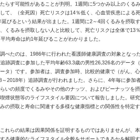
たらす可能性があることが判明。1週間に5つかみ以上のくる
して、（全死因）死亡リスクは14％低く、心血管疾患による死
3年延びるという結果が出ました。1週間に2～4回くるみを摂取
、くるみを摂取しない人と比較して、死亡リスクは全体で13
、平均寿命は約1年延びることがわかりました。
調べたのは、1986年に行われた看護師健康調査の対象となった平
事者追跡調査に参加した平均年齢63.3歳の男性26,326名のデー
ータ）です。参加者は、調査参加時、比較的健康で（がん、心
98～2018年）追跡調査が行われました。さらに、4年毎に参
らいの頻度でくるみやその他のナッツ、およびピーナッツを摂
喫煙状態等のライフスタイル要因について報告しました。研究
みの摂取と寿命に関連する多様な健康指標との関係性を特定す
これらの結果は因果関係を証明するものではありませんが、本
する健康的なライフスタイル全般をサポートできるかを解明す