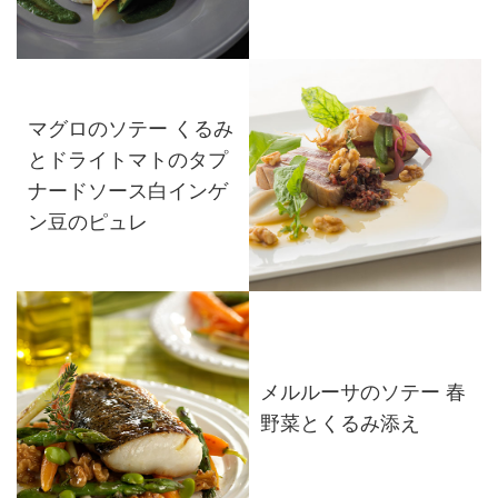
マグロのソテー くるみ
とドライトマトのタプ
ナードソース白インゲ
ン豆のピュレ
メルルーサのソテー 春
野菜とくるみ添え