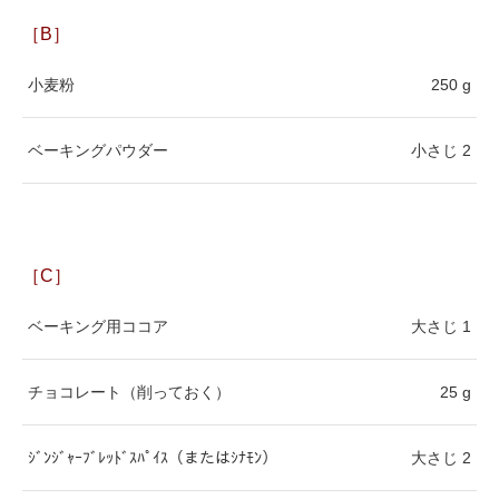
［B］
小麦粉
250 g
ベーキングパウダー
小さじ 2
［C］
ベーキング用ココア
大さじ 1
チョコレート（削っておく）
25 g
ｼﾞﾝｼﾞｬｰﾌﾞﾚｯﾄﾞｽﾊﾟｲｽ（またはｼﾅﾓﾝ）
大さじ 2