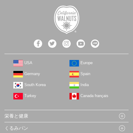
USA
Europe
Germany
Spain
South Korea
India
Turkey
Canada français
栄養と健康
くるみパン