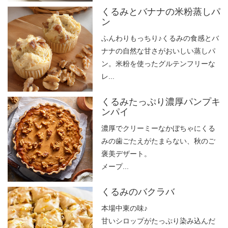
くるみとバナナの米粉蒸しパ
ン
ふんわりもっちり♪くるみの食感とバ
ナナの自然な甘さがおいしい蒸しパ
ン。米粉を使ったグルテンフリーな
レ...
くるみたっぷり濃厚パンプキ
ンパイ
濃厚でクリーミーなかぼちゃにくる
みの歯ごたえがたまらない、秋のご
褒美デザート。
メープ...
くるみのバクラバ
本場中東の味♪
甘いシロップがたっぷり染み込んだ