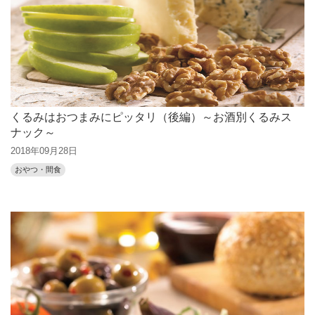
くるみはおつまみにピッタリ（後編）～お酒別くるみス
ナック～
2018年09月28日
おやつ・間食