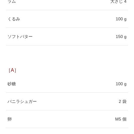
ラム
大さじ 4
くるみ
100 g
ソフトバター
150 g
［A］
砂糖
100 g
バニラシュガー
2 袋
卵
M5 個