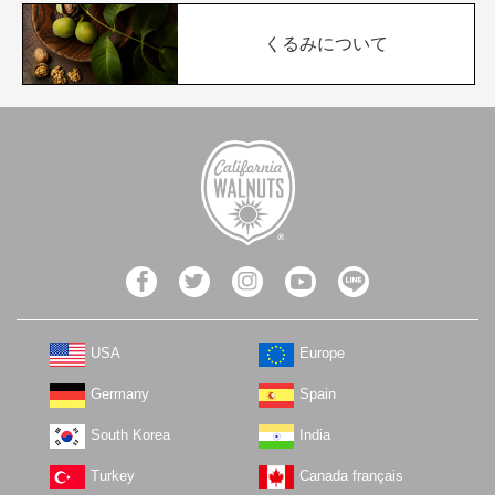
くるみについて
USA
Europe
Germany
Spain
South Korea
India
Turkey
Canada français