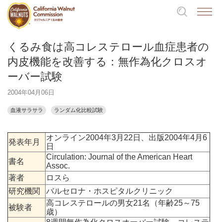
くるみ食は高コレステロール血症患者の
内皮機能を改善する：無作為化クロスオ
ーバー試験
2004年04月06日
血液サラサラ
ランダム化比較試験
オンライン2004年3月22日、出版2004年4月6
発表年月
日
Circulation: Journal of the American Heart
書名
Assoc.
著者
ロスら
研究機関
バルセロナ・ホスピタルクリニック
高コレステロールの男女21名（年齢25～75
被験者
歳）