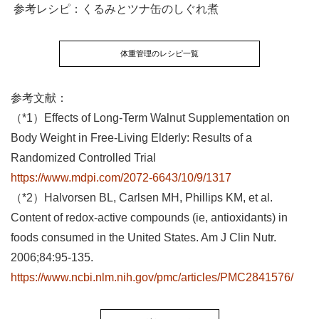
参考レシピ：くるみとツナ缶のしぐれ煮
体重管理のレシピ一覧
参考文献：
（*1）Effects of Long-Term Walnut Supplementation on
Body Weight in Free-Living Elderly: Results of a
Randomized Controlled Trial
https://www.mdpi.com/2072-6643/10/9/1317
（*2）Halvorsen BL, Carlsen MH, Phillips KM, et al.
Content of redox-active compounds (ie, antioxidants) in
foods consumed in the United States. Am J Clin Nutr.
2006;84:95-135.
https://www.ncbi.nlm.nih.gov/pmc/articles/PMC2841576/