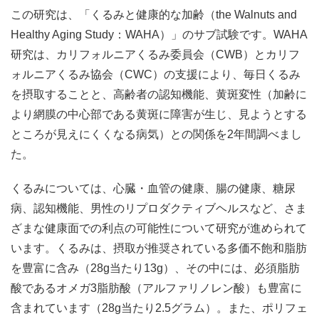
この研究は、「くるみと健康的な加齢（the Walnuts and
Healthy Aging Study：WAHA）」のサブ試験です。WAHA
研究は、カリフォルニアくるみ委員会（CWB）とカリフ
ォルニアくるみ協会（CWC）の支援により、毎日くるみ
を摂取することと、高齢者の認知機能、黄斑変性（加齢に
より網膜の中心部である黄斑に障害が生じ、見ようとする
ところが見えにくくなる病気）との関係を2年間調べまし
た。
くるみについては、心臓・血管の健康、腸の健康、糖尿
病、認知機能、男性のリプロダクティブヘルスなど、さま
ざまな健康面での利点の可能性について研究が進められて
います。くるみは、摂取が推奨されている多価不飽和脂肪
を豊富に含み（28g当たり13g）、その中には、必須脂肪
酸であるオメガ3脂肪酸（アルファリノレン酸）も豊富に
含まれています（28g当たり2.5グラム）。また、ポリフェ