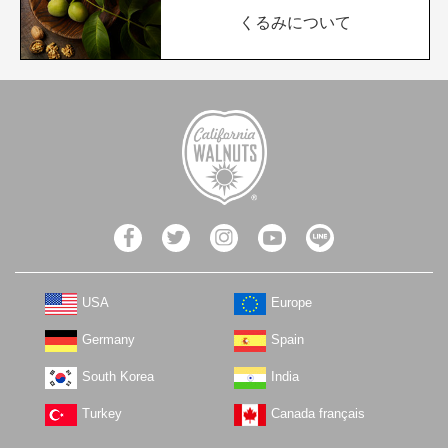
くるみについて
USA
Europe
Germany
Spain
South Korea
India
Turkey
Canada français