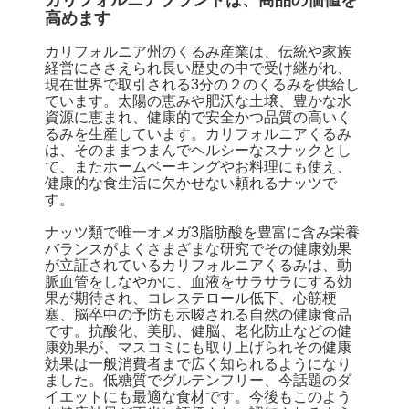
カリフォルニアブランドは、商品の価値を
高めます
カリフォルニア州のくるみ産業は、伝統や家族
経営にささえられ長い歴史の中で受け継がれ、
現在世界で取引される3分の２のくるみを供給し
ています。太陽の恵みや肥沃な土壌、豊かな水
資源に恵まれ、健康的で安全かつ品質の高いく
るみを生産しています。カリフォルニアくるみ
は、そのままつまんでヘルシーなスナックとし
て、またホームベーキングやお料理にも使え、
健康的な食生活に欠かせない頼れるナッツで
す。
ナッツ類で唯一オメガ3脂肪酸を豊富に含み栄養
バランスがよくさまざまな研究でその健康効果
が立証されているカリフォルニアくるみは、動
脈血管をしなやかに、血液をサラサラにする効
果が期待され、コレステロール低下、心筋梗
塞、脳卒中の予防も示唆される自然の健康食品
です。抗酸化、美肌、健脳、老化防止などの健
康効果が、マスコミにも取り上げられその健康
効果は一般消費者まで広く知られるようになり
ました。低糖質でグルテンフリー、今話題のダ
イエットにも最適な食材です。今後もこのよう