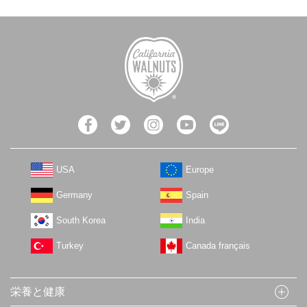
USA
Europe
Germany
Spain
South Korea
India
Turkey
Canada français
栄養と健康