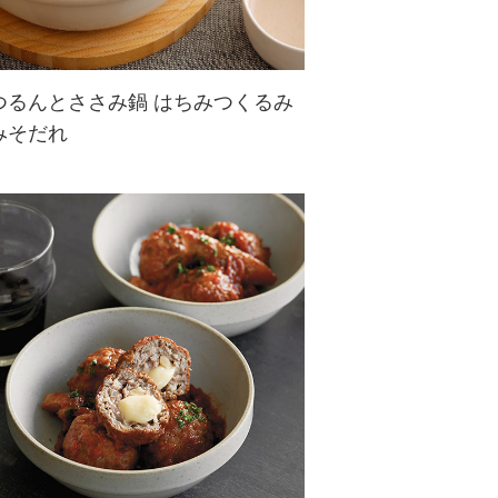
つるんとささみ鍋 はちみつくるみ
みそだれ
疲れた胃腸をいたわるやさしいお
鍋。ぱさつきがちなささみも、片栗
粉をまぶして茹でるとつるんとした
食感に。くるみだれはさまざまなお
鍋で使えて重宝します。