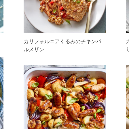
カリフォルニアくるみのチキンパ
ルメザン
パスタにチキンカツの組み合わせが
おいしい、アメリカで人気なチキン
パルメザン。チキンの衣にくるみを
使用したアレンジレシピです。くる
み衣のザクザクした歯ごたえがよ
く、満足度もアップ！お子様から大
人まで楽し...