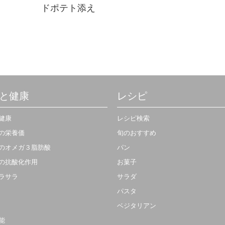
ドポテト添え
ボリュームいっぱいの贅沢でおしゃ
れな家庭料理。栄養も満点！
と健康
レシピ
健康
レシピ検索
の栄養価
旬のおすすめ
のオメガ３脂肪酸
パン
の抗酸化作用
お菓子
ラサラ
サラダ
パスタ
ベジタリアン
能