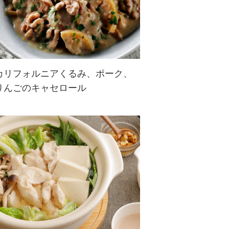
カリフォルニアくるみ、ポーク、
りんごのキャセロール
豚肉をくるみやりんご、玉ねぎと煮
込んだレシピです。
やわらかくなった豚肉にくるみの程
よい食感が効いて、満足感もアッ
プ。
野菜を添えて、マッシュポテトやご
飯と一緒に食べるのが...