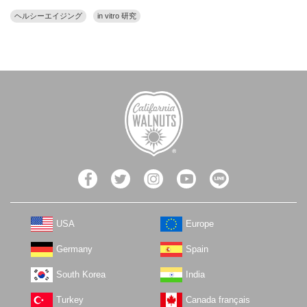
ヘルシーエイジング
in vitro 研究
USA
Europe
Germany
Spain
South Korea
India
Turkey
Canada français