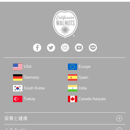
USA
Europe
Germany
Spain
South Korea
India
Turkey
Canada français
栄養と健康