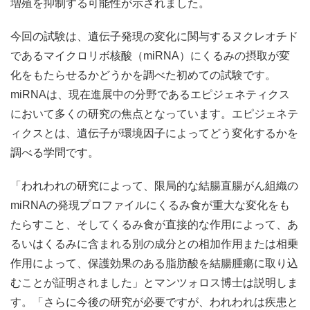
増殖を抑制する可能性が示されました。
今回の試験は、遺伝子発現の変化に関与するヌクレオチド
であるマイクロリボ核酸（miRNA）にくるみの摂取が変
化をもたらせるかどうかを調べた初めての試験です。
miRNAは、現在進展中の分野であるエピジェネティクス
において多くの研究の焦点となっています。エピジェネテ
ィクスとは、遺伝子が環境因子によってどう変化するかを
調べる学問です。
「われわれの研究によって、限局的な結腸直腸がん組織の
miRNAの発現プロファイルにくるみ食が重大な変化をも
たらすこと、そしてくるみ食が直接的な作用によって、あ
るいはくるみに含まれる別の成分との相加作用または相乗
作用によって、保護効果のある脂肪酸を結腸腫瘍に取り込
むことが証明されました」とマンツォロス博士は説明しま
す。「さらに今後の研究が必要ですが、われわれは疾患と