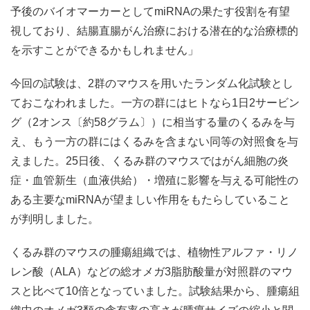
予後のバイオマーカーとしてmiRNAの果たす役割を有望
視しており、結腸直腸がん治療における潜在的な治療標的
を示すことができるかもしれません」
今回の試験は、2群のマウスを用いたランダム化試験とし
ておこなわれました。一方の群にはヒトなら1日2サービン
グ（2オンス〔約58グラム〕）に相当する量のくるみを与
え、もう一方の群にはくるみを含まない同等の対照食を与
えました。25日後、くるみ群のマウスではがん細胞の炎
症・血管新生（血液供給）・増殖に影響を与える可能性の
ある主要なmiRNAが望ましい作用をもたらしていること
が判明しました。
くるみ群のマウスの腫瘍組織では、植物性アルファ・リノ
レン酸（ALA）などの総オメガ3脂肪酸量が対照群のマウ
スと比べて10倍となっていました。試験結果から、腫瘍組