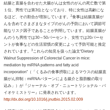
結腸と直腸を合わせた大腸がんは女性のがんの死亡数で第
１位、男性では第3位となっており、特に女性は高齢にな
2
るほど、その割合が増加しています。
食事は結腸直腸が
んを含めてさまざまなタイプのがんの予防において調節可
能なリスク因子であることが判明しています。結腸直腸が
んのうち男性では30～50パーセント、女性では20パーセ
ントが食事などの生活習慣の変更によって予防可能と推定
3
されています。
これらの知見を扱った論文“Dietary
Walnut Suppression of Colorectal Cancer in mice:
mediation by miRNA patterns and fatty acid
incorporation”（「くるみの食事摂取によるマウスの結腸直
腸がん抑制：miRNAパターンによる媒介と脂肪酸の取り
込み」）が『ジャーナル・オブ・ニュートリショナル・バ
イオケミストリー』に発表されています。
http://dx.doi.org/10.1016/j.jnutbio.2015.02.009