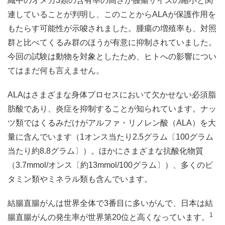
織中のオメガ3類の含有率の高さが腫瘍サイズの縮小と関
連していることが判明し、このことからALAが保護作用を
もたらす可能性が示唆されました。腫瘍の増殖率も、対照
群と比べてくるみ群のほうが有意に抑制されていました。
今回の試験は動物を対象としたため、ヒトへの影響につい
てはまだ何も言えません。
ALAはさまざまな身体プロセスにおいて欠かせない必須脂
肪酸であり、炎症を抑制することが知られています。ナッ
ツ類ではくるみだけがアルファ・リノレン酸（ALA）を大
量に含んでいます（1オンス当たり2.5グラム〔100グラム
当たり約8.8グラム〕）。ほかにさまざまな抗酸化物質
（3.7mmol/オンス〔約13mmol/100グラム〕）、多くのビ
タミン類やミネラル類も含んでいます。
結腸直腸がんは世界全体で3番目に多いがんで、日本は結
1
腸直腸がんの発生率が世界第20位と高くなっています。