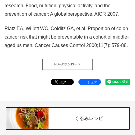
research. Food, nutrition, physical activity, and the
prevention of cancer: A globalperspective. AICR 2007.
Platz EA, Willett WC, Colditz GA, et al. Proportion of colon
cancer risk that might be preventable in a cohort of middle-
aged us men. Cancer Causes Control 2000;11(7): 579-88.
PDFダウンロード
シェア
くるみレシピ