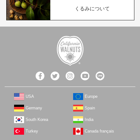
くるみについて
USA
Europe
Germany
Spain
South Korea
India
Turkey
Canada français