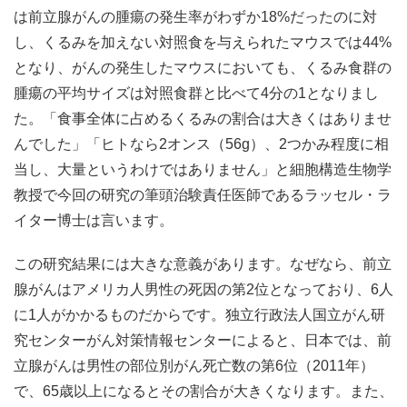
は前立腺がんの腫瘍の発生率がわずか18%だったのに対
し、くるみを加えない対照食を与えられたマウスでは44%
となり、がんの発生したマウスにおいても、くるみ食群の
腫瘍の平均サイズは対照食群と比べて4分の1となりまし
た。「食事全体に占めるくるみの割合は大きくはありませ
んでした」「ヒトなら2オンス（56g）、2つかみ程度に相
当し、大量というわけではありません」と細胞構造生物学
教授で今回の研究の筆頭治験責任医師であるラッセル・ラ
イター博士は言います。
この研究結果には大きな意義があります。なぜなら、前立
腺がんはアメリカ人男性の死因の第2位となっており、6人
に1人がかかるものだからです。独立行政法人国立がん研
究センターがん対策情報センターによると、日本では、前
立腺がんは男性の部位別がん死亡数の第6位（2011年）
で、65歳以上になるとその割合が大きくなります。また、