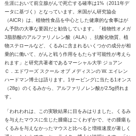
生涯において前立腺がんで死亡する確率は1%（2011年デ
ータに基づく）となっています。米国がん研究協会
（AICR）は、植物性食品を中心とした健康的な食事はが
ん予防の大事な要因だと勧告しています。「植物性オメガ
3脂肪酸のアルファリノレン酸（ALA）、抗酸化物質、植
物ステロールなど、くるみに含まれるいくつかの成分が相
乗的に働いて、がんと戦う作用をもたらす可能性が考えら
れます」と研究共著者であるマーシャル大学 ジョアン
Ｃ．エドワーズ スクール オブ メディスンの W. エイレン
ハードマン博士は語ります。1サービングに当たる1オンス
（28g）のくるみから、アルファリノレン酸が2.5g摂れま
す。
「われわれは、この実験結果に目をみはりました。くるみ
を与えたマウスに生じた腫瘍はごくわずかで、その腫瘍も
くるみを与えなかったマウスと比べると増殖速度が著しく