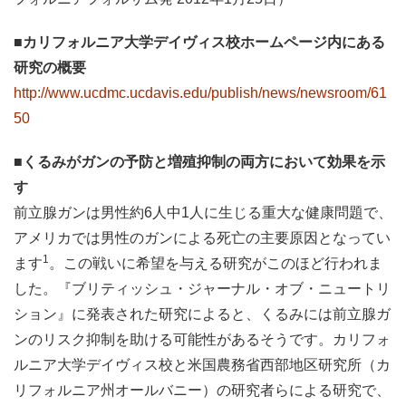
■カリフォルニア大学デイヴィス校ホームページ内にある
研究の概要
http://www.ucdmc.ucdavis.edu/publish/news/newsroom/61
50
■くるみがガンの予防と増殖抑制の両方において効果を示
す
前立腺ガンは男性約6人中1人に生じる重大な健康問題で、
アメリカでは男性のガンによる死亡の主要原因となってい
1
ます
。この戦いに希望を与える研究がこのほど行われま
した。『ブリティッシュ・ジャーナル・オブ・ニュートリ
ション』に発表された研究によると、くるみには前立腺ガ
ンのリスク抑制を助ける可能性があるそうです。カリフォ
ルニア大学デイヴィス校と米国農務省西部地区研究所（カ
リフォルニア州オールバニー）の研究者らによる研究で、