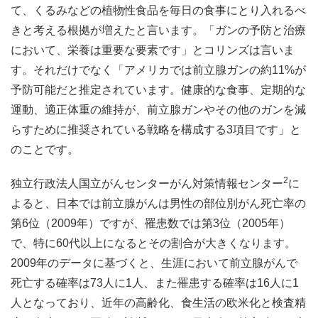
て、くるみなどの植物性食品を毎日の食事にとり入れるべ
きと考える根拠が増えたと言います。「ガンの予防と治療
において、栄養は重要な要素です」とコリンズは言いま
す。それだけでなく「アメリカでは前立腺ガンの約11%が
予防可能だと推定されています。健康的な食事、定期的な
運動、適正体重の維持が、前立腺ガンやその他のガンを減
らすために推奨されている戦略を構成する3項目です」と
のことです。
2
独立行政法人国立がんセンターがん対策情報センター
に
よると、日本では前立腺がんは男性の部位別がん死亡率の
第6位（2009年）ですが、罹患数では第3位（2005年）
で、特に60代以上になるとその割合が大きくなります。
2009年のデータに基づくと、生涯において前立腺がんで
死亡する確率は73人に1人、また罹患する確率は16人に1
人となっており、近年の高齢化、食生活の欧米化と検査精