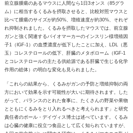
前立腺腫瘍のあるマウスに人間なら1日3オンス（85グラ
ム）に相当するくるみを摂取させると、比較対照マウスと
比べて腫瘍のサイズが約50%、増殖速度が約30%、それぞ
れ抑制されました。くるみを摂取したマウスでは、前立腺
ガンと強く関連するバイオマーカーのインスリン様増殖因
子1（IGF-1）の血漿濃度が低下したことに加え、LDL（悪
玉）コレステロールの低下、肝臓のメタボローム（IGF-1
とコレステロールの主たる供給源である肝臓で生じる化学
作用の総体）の明白な変化も見られました。
「これらの結果から、くるみがガンの予防と増殖抑制の両
方において効果を示す可能性が大いに期待されます。した
がって、バランスのとれた食事に、たくさんの野菜や果物
とともにくるみをとり入れるべきと考えられます」と研究
責任者のポール・デイヴィス博士は述べています。くるみ
は心臓の健康に役立つ食品として広く知られていますが、