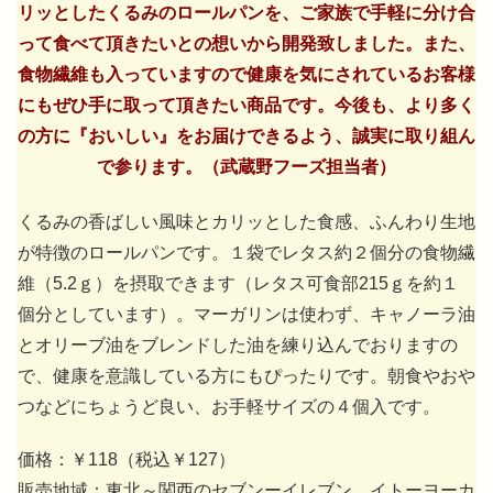
リッとしたくるみのロールパンを、ご家族で手軽に分け合
って食べて頂きたいとの想いから開発致しました。また、
食物繊維も入っていますので健康を気にされているお客様
にもぜひ手に取って頂きたい商品です。今後も、より多く
の方に『おいしい』をお届けできるよう、誠実に取り組ん
で参ります。（武蔵野フーズ担当者）
くるみの香ばしい風味とカリッとした食感、ふんわり生地
が特徴のロールパンです。１袋でレタス約２個分の食物繊
維（5.2ｇ）を摂取できます（レタス可食部215ｇを約１
個分としています）。マーガリンは使わず、キャノーラ油
とオリーブ油をブレンドした油を練り込んでおりますの
で、健康を意識している方にもぴったりです。朝食やおや
つなどにちょうど良い、お手軽サイズの４個入です。
価格：￥118（税込￥127）
販売地域：東北～関西のセブンーイレブン、イトーヨーカ