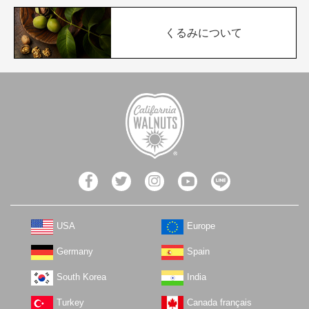
くるみについて
USA
Europe
Germany
Spain
South Korea
India
Turkey
Canada français