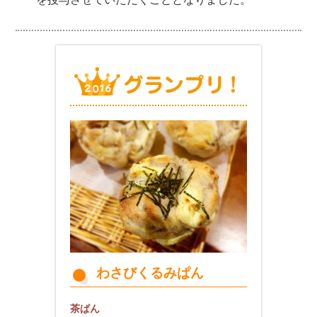
わさびくるみぱん
茶ぱん