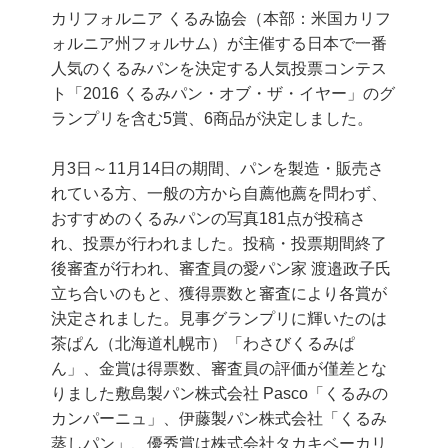
カリフォルニア くるみ協会（本部：米国カリフ
ォルニア州フォルサム）が主催する日本で一番
人気のくるみパンを決定する人気投票コンテス
ト「2016 くるみパン・オブ・ザ・イヤー」のグ
ランプリを含む5賞、6商品が決定しました。
月3日～11月14日の期間、パンを製造・販売さ
れている方、一般の方から自薦他薦を問わず、
おすすめのくるみパンの写真181点が投稿さ
れ、投票が行われました。投稿・投票期間終了
後審査が行われ、審査員の愛パン家 渡邉政子氏
立ち合いのもと、獲得票数と審査により各賞が
決定されました。見事グランプリに輝いたのは
茶ぱん（北海道札幌市）「わさびくるみぱ
ん」、金賞は得票数、審査員の評価が僅差とな
りました敷島製パン株式会社 Pasco「くるみの
カンパーニュ」、伊藤製パン株式会社「くるみ
蒸しパン」、優秀賞は株式会社タカキベーカリ