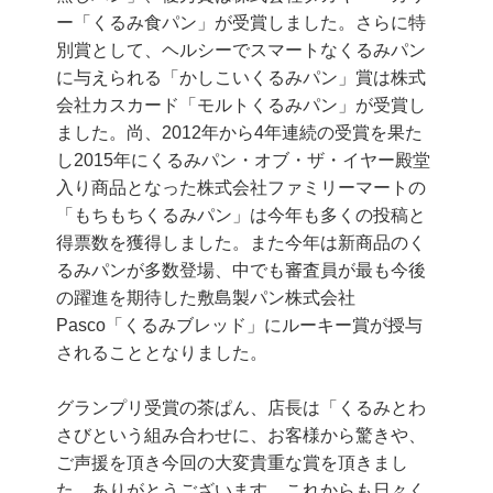
ー「くるみ食パン」が受賞しました。さらに特
別賞として、ヘルシーでスマートなくるみパン
に与えられる「かしこいくるみパン」賞は株式
会社カスカード「モルトくるみパン」が受賞し
ました。尚、2012年から4年連続の受賞を果た
し2015年にくるみパン・オブ・ザ・イヤー殿堂
入り商品となった株式会社ファミリーマートの
「もちもちくるみパン」は今年も多くの投稿と
得票数を獲得しました。また今年は新商品のく
るみパンが多数登場、中でも審査員が最も今後
の躍進を期待した敷島製パン株式会社
Pasco「くるみブレッド」にルーキー賞が授与
されることとなりました。
グランプリ受賞の茶ぱん、店長は「くるみとわ
さびという組み合わせに、お客様から驚きや、
ご声援を頂き今回の大変貴重な賞を頂きまし
た。ありがとうございます。これからも日々く