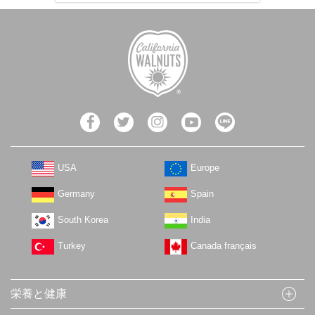
USA
Europe
Germany
Spain
South Korea
India
Turkey
Canada français
栄養と健康