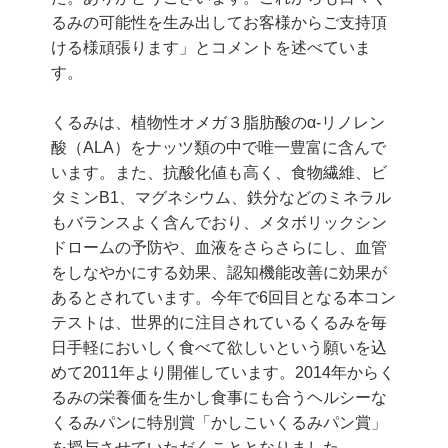
るみの可能性を生み出してお客様からご支持頂
ける様頑張ります」とコメントを述べていま
す。
くるみは、植物性オメガ３脂肪酸のα-リノレン
酸（ALA）をナッツ類の中で唯一豊富に含んで
います。また、抗酸化値も高く、食物繊維、ビ
タミンB1、マグネシウム、鉄分などのミネラル
もバランスよく含んでおり、メタボリックシン
ドロームの予防や、血液をさらさらにし、血管
をしなやかにする効果、認知機能改善に効果が
あるとされています。今年で6回目となる本コン
テストは、世界的に注目されているくるみを毎
日手軽においしく食べて欲しいという願いを込
めて2011年より開催しています。2014年からく
るみの栄養価を生かし食事にも合うヘルシーな
くるみパンに特別賞「かしこいくるみパン賞」
を授与させていただくこととなりました。