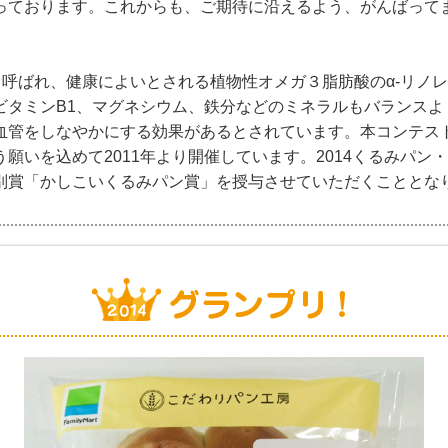
っております。これからも、ご期待に沿えるよう、がんばって
と呼ばれ、健康によいとされる植物性オメガ３脂肪酸のα-リノレ
ビタミンB1、マグネシウム、鉄分などのミネラルもバランスよ
血管をしなやかにする効果があるとされています。本コンテス
願いを込めて2011年より開催しています。2014くるみパン
別賞「かしこいくるみパン賞」を授与させていただくこととな