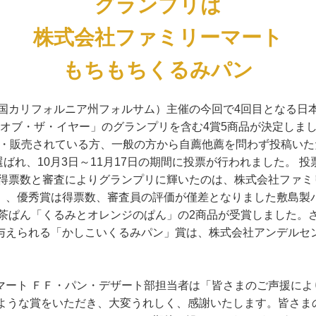
グランプリは
株式会社ファミリーマート
もちもちくるみパン
米国カリフォルニア州フォルサム）主催の今回で4回目となる日
ン・オブ・ザ・イヤー」のグランプリを含む4賞5商品が決定しま
製造・販売されている方、一般の方から自薦他薦を問わず投稿い
選ばれ、10月3日～11月17日の期間に投票が行われました。
獲得票数と審査によりグランプリに輝いたのは、株式会社ファミ
、優秀賞は得票数、審査員の評価が僅差となりました敷島製パン
 茶ぱん「くるみとオレンジのぱん」の2商品が受賞しました。
与えられる「かしこいくるみパン」賞は、株式会社アンデルセ
ート ＦＦ・パン・デザート部担当者は「皆さまのご声援により、
のような賞をいただき、大変うれしく、感謝いたします。皆さま