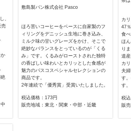
茶ぱ
敷島製パン株式会社 Pasco
始し、
カリ
販売
ほろ苦いコーヒーをベースに自家製のフ
47
ィリングをデニッシュ生地に巻き込み、
食べ
で
ミルク味の甘いグレーズをかけ、そこで
ほん
絶妙なバランスをとっているのが「くる
りま
舞か
み」です。くるみがローストされた独特
道産
の香ばしい味わいとカリッとした食感が
カリ
ル
魅力のパスコスペシャルセレクションの
夫婦
が絶
商品です。
す。
2年連続で「優秀賞」受賞いたしました。
す。
税込価格：173円
税込
・中
販売地域：東北・関東・中部・近畿
販売