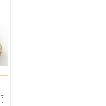
舗で
ン・