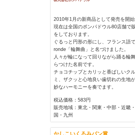
株式会社ポンパドウル
2010年1月の新商品として発売を開
現在は全国のポンパドウル80店舗で
をしております。
ぐるっと円形の形にし、フランス語
ronde「輪舞曲」と名づけました。
人々が輪になって回りながら踊る輪
らつけた名前です。
チョコチップとカリッと香ばしいク
ミ、ザクッと心地良い歯切れの生地
妙なハーモニーを奏でます。
税込価格：583円
販売地域：東北・関東・中部・近畿
国・九州
かしこいくるみパン賞