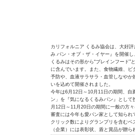
カリフォルニア くるみ協会は、大好評
み パン・オブ・ザ・イヤー』を開催
くるみはその形から“ブレインフード”
に含んでいます。また、食物繊維、ビ
予防や、血液サラサラ・血管しなやか
いを込めて開催されました。
今年は6月12日～10月11日の期間
ン」を『気になるくるみパン』として投
月12日～11月20日の期間に一般の
審査には今年も愛パン家として知られ
クリック数によりグランプリを含むベス
（企業）には表彰状、盾と賞品が贈ら