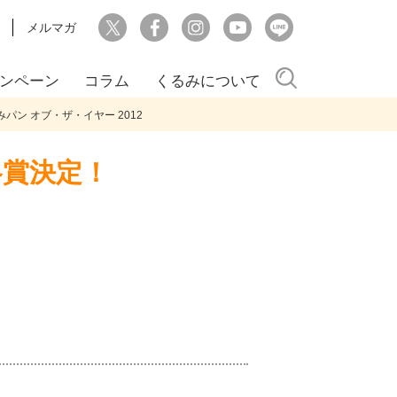
メルマガ
検索
ンペーン
コラム
くるみについて
みパン オブ・ザ・イヤー 2012
各賞決定！