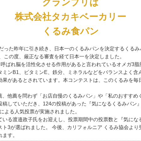
グランプリは
株式会社タカキベーカリー
くるみ食パン
だった昨年に引き続き、日本一のくるみパンを決定するくるみパ
し、この度、厳正なる審査を経て日本一を決定しました。
と呼ばれ脳を活性化させる作用があると言われているオメガ3
タミンB1、ビタミンE、鉄分、ミネラルなどをバランスよく含
効果があるとされています。本コンテストは、このくるみを毎
、自薦、他薦を問わず「お店自慢のくるみパン」や「私のおすす
稿していただき、124の投稿があった『気になるくるみパン』
方々による人気投票が実施されました。
ている渡邉政子氏をお迎えし、投票期間中の投票数と『気にな
ト3が選ばれました。 今後、カリフォルニア くるみ協会よ
れます。