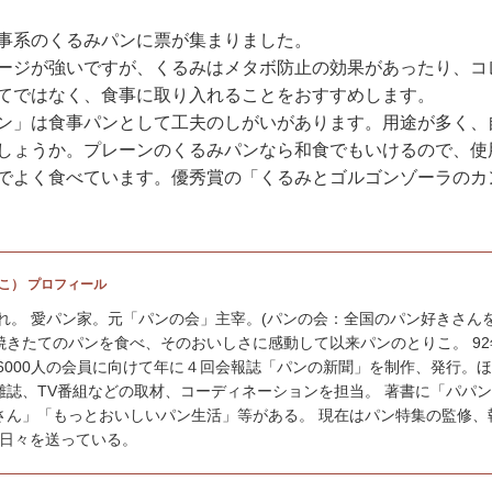
事系のくるみパンに票が集まりました。
ージが強いですが、くるみはメタボ防止の効果があったり、コ
てではなく、食事に取り入れることをおすすめします。
ン」は食事パンとして工夫のしがいがあります。用途が多く、
しょうか。プレーンのくるみパンなら和食でもいけるので、使
でよく食べています。優秀賞の「くるみとゴルゴンゾーラのカ
こ） プロフィール
まれ。 愛パン家。元「パンの会」主宰。(パンの会：全国のパン好きさん
焼きたてのパンを食べ、そのおいしさに感動して以来パンのとりこ。 92
約6000人の会員に向けて年に４回会報誌「パンの新聞」を制作、発行。
雑誌、TV番組などの取材、コーディネーションを担当。 著書に「パパ
さん」「もっとおいしいパン生活」等がある。 現在はパン特集の監修、
日々を送っている。