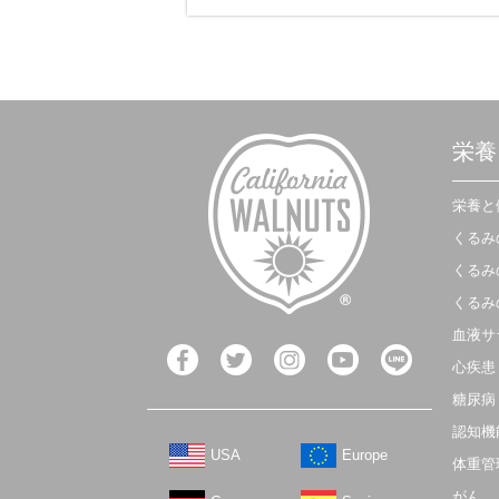
栄養
栄養と
くるみ
くるみ
くるみ
血液サ
心疾患
糖尿病
認知機
USA
Europe
体重管
がん