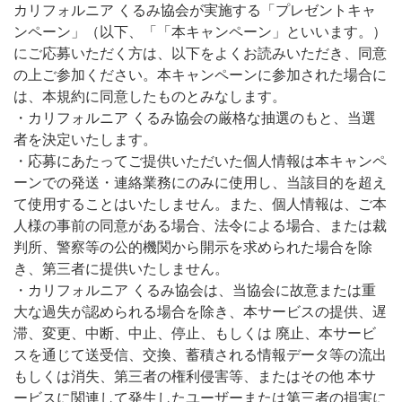
カリフォルニア くるみ協会が実施する「プレゼントキャ
ンペーン」（以下、「「本キャンペーン」といいます。）
にご応募いただく方は、以下をよくお読みいただき、同意
の上ご参加ください。本キャンペーンに参加された場合に
は、本規約に同意したものとみなします。
・カリフォルニア くるみ協会の厳格な抽選のもと、当選
者を決定いたします。
・応募にあたってご提供いただいた個人情報は本キャンペ
ーンでの発送・連絡業務にのみに使用し、当該目的を超え
て使用することはいたしません。また、個人情報は、ご本
人様の事前の同意がある場合、法令による場合、または裁
判所、警察等の公的機関から開示を求められた場合を除
き、第三者に提供いたしません。
・カリフォルニア くるみ協会は、当協会に故意または重
大な過失が認められる場合を除き、本サービスの提供、遅
滞、変更、中断、中止、停止、もしくは 廃止、本サービ
スを通じて送受信、交換、蓄積される情報データ等の流出
もしくは消失、第三者の権利侵害等、またはその他 本サ
ービスに関連して発生したユーザーまたは第三者の損害に