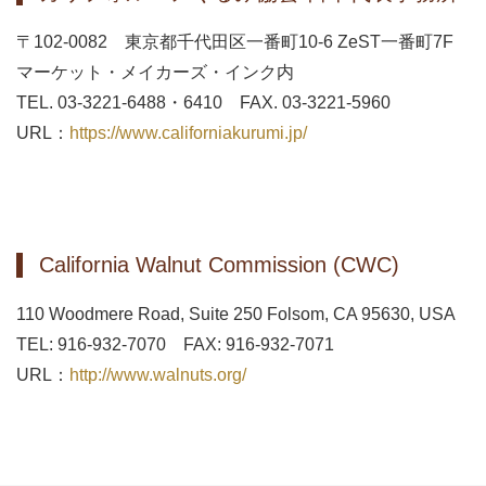
〒102-0082 東京都千代田区一番町10-6 ZeST一番町7F
マーケット・メイカーズ・インク内
TEL. 03-3221-6488・6410 FAX. 03-3221-5960
URL：
https://www.californiakurumi.jp/
California Walnut Commission (CWC)
110 Woodmere Road, Suite 250 Folsom, CA 95630, USA
TEL: 916-932-7070 FAX: 916-932-7071
URL：
http://www.walnuts.org/