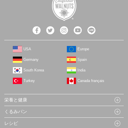
USA
Europe
Germany
Spain
South Korea
India
Turkey
Canada français
栄養と健康
くるみパン
レシピ