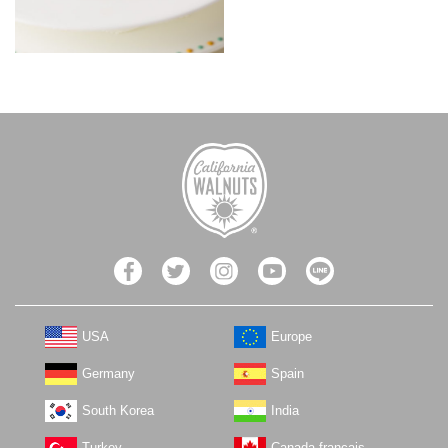
USA
Europe
Germany
Spain
South Korea
India
Turkey
Canada français