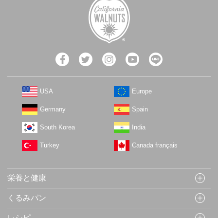
USA
Europe
Germany
Spain
South Korea
India
Turkey
Canada français
栄養と健康
くるみパン
レシピ