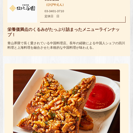
（ひびやえん）
03-3401-3710
定休日 日
栄養価満点のくるみがたっぷり詰まったメニューラインナッ
プ！
青山界隈で長く愛されている中国料理店。長年の経験による中国人シェフの四川
料理と上海料理を融合させた本格的な中国料理が味わえる。