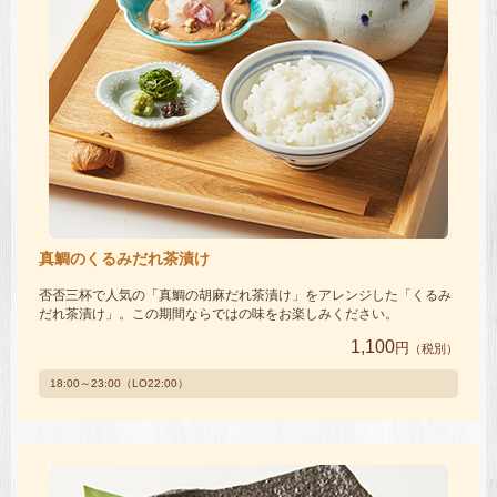
真鯛のくるみだれ茶漬け
否否三杯で人気の「真鯛の胡麻だれ茶漬け」をアレンジした「くるみ
だれ茶漬け」。この期間ならではの味をお楽しみください。
1,100
円
（税別）
18:00～23:00（LO22:00）