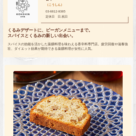
（こうしん）
03-6812-9385
定休日 日,祝日
くるみデザートに、ビーガンメニューまで。
スパイスとくるみの新しい出会い。
スパイスの効能を活かした薬膳料理を味わえる香辛料専門店。疲労回復や滋養強
壮、ダイエット効果が期待できる薬膳料理が女性に人気。