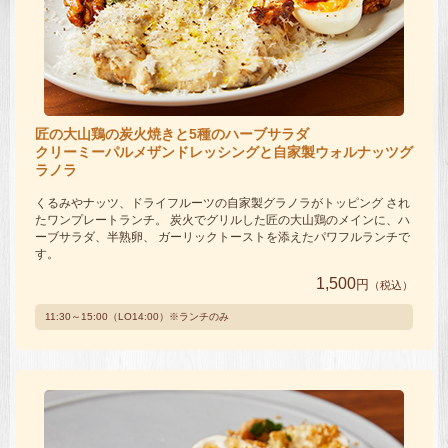
匠の大山鶏の炭火焼きと5種のハーブサラダ
クリーミーパルメザンドレッシングと
自家製ウォルナッツグ
ラノラ
くるみやナッツ、ドライフルーツの自家製グラノラがトッピング され
たワンプレートランチ。 炭火でグリルした匠の大山鶏のメインに、ハ
ーブサラダ、半熟卵、 ガーリックトーストを添えたパワフルランチで
す。
1,500
円
（税込）
11:30～15:00（LO14:00）※ランチのみ