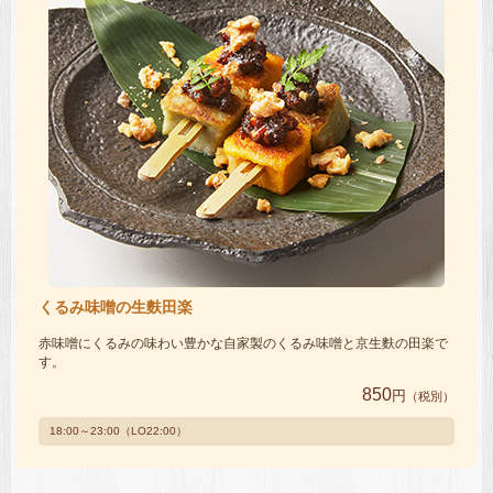
くるみ味噌の生麩田楽
赤味噌にくるみの味わい豊かな自家製のくるみ味噌と京生麩の田楽で
す。
850
円
（税別）
18:00～23:00（LO22:00）