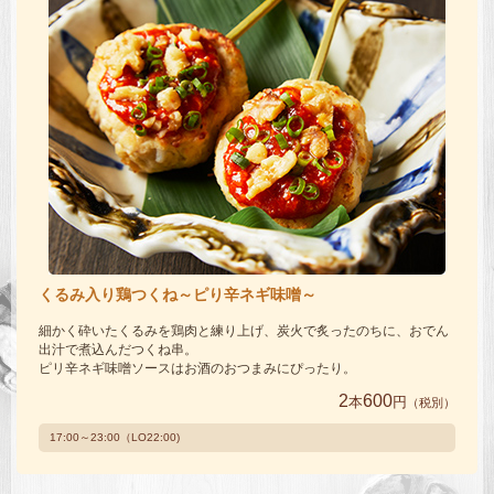
くるみ入り鶏つくね～ピり辛ネギ味噌～
細かく砕いたくるみを鶏肉と練り上げ、炭火で炙ったのちに、おでん
出汁で煮込んだつくね串。
ピリ辛ネギ味噌ソースはお酒のおつまみにぴったり。
2
600
本
円
（税別）
17:00～23:00（LO22:00)