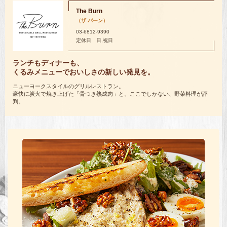
The Burn
（ザ バーン）
03-6812-9390
定休日 日,祝日
ランチもディナーも、
くるみメニューでおいしさの新しい発見を。
ニューヨークスタイルのグリルレストラン。
豪快に炭火で焼き上げた「骨つき熟成肉」と、ここでしかない、野菜料理が評
判。