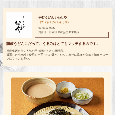
手打うどん いわしや
（てうちうどん いわしや）
03-6812-9822
定休日 日,祝日,GW,お盆,年末年始
讃岐うどんにだって、くるみはとてもマッチするのです。
兵庫県西宮市で人気の手打讃岐うどん専門店。
厳選した小麦粉を使用した手打ちの麺と、いりこ出汁に昆布や魚節を加えたスー
プにファンも多い。