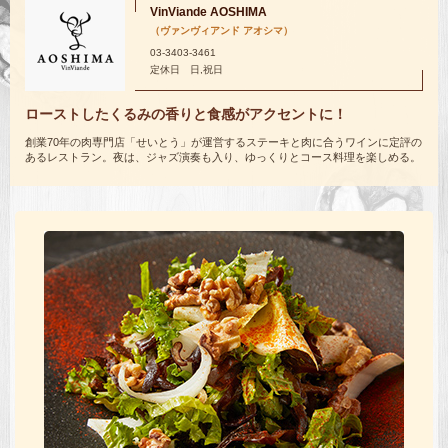
VinViande AOSHIMA
（ヴァンヴィアンド アオシマ）
03-3403-3461
定休日 日,祝日
ローストしたくるみの香りと
食感がアクセントに！
創業70年の肉専門店「せいとう」が運営するステーキと肉に合うワインに定評の
あるレストラン。夜は、ジャズ演奏も入り、ゆっくりとコース料理を楽しめる。