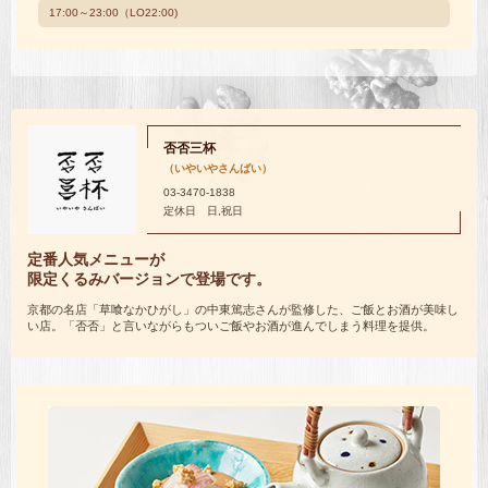
17:00～23:00（LO22:00)
否否三杯
（いやいやさんばい）
03-3470-1838
定休日 日,祝日
定番人気メニューが
限定くるみバージョンで登場です。
京都の名店「草喰なかひがし」の中東篤志さんが監修した、ご飯とお酒が美味し
い店。「否否」と言いながらもついご飯やお酒が進んでしまう料理を提供。