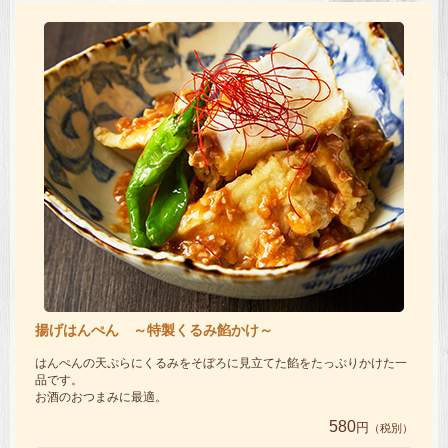
揚げはんぺん ～特製くるみ餡かけ～
はんぺんの天ぷらにくるみをそぼろに見立てた餡をたっぷりかけた一
品です。
お酒のおつまみに最適。
580
円
（税別）