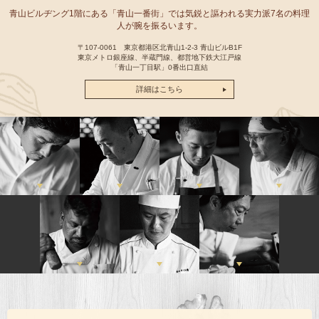
青山ビルヂング1階にある「青山一番街」では気鋭と謳われる実力派7名の料理
人が腕を振るいます。
〒107-0061 東京都港区北青山1-2-3 青山ビルB1F
東京メトロ銀座線、半蔵門線、都営地下鉄大江戸線
「青山一丁目駅」0番出口直結
詳細はこちら