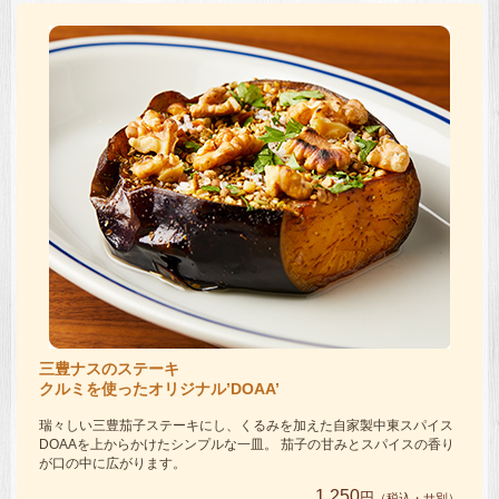
三豊ナスのステーキ
クルミを使ったオリジナル’DOAA’
瑞々しい三豊茄子ステーキにし、くるみを加えた自家製中東スパイス
DOAAを上からかけたシンプルな一皿。 茄子の甘みとスパイスの香り
が口の中に広がります。
1,250
円
（税込・サ別）