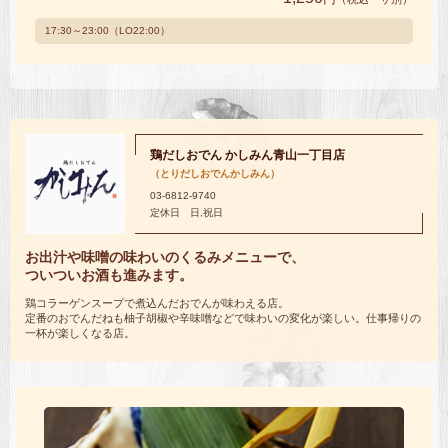
17:30～23:00（LO22:00）
鶏だしおでん かしみん青山一丁目店
（とりだしおでんかしみん）
03-6812-9740
定休日 日,祝日
お出汁や味噌の味わいのくるみメニューで、
ついついお酒も進みます。
鶏コラーゲンスープで煮込んだおでんが味わえる店。
定番のおでんだねも柚子胡椒や辛味噌などで味わいの変化が楽しい。仕事帰りの
一杯が楽しくなる店。