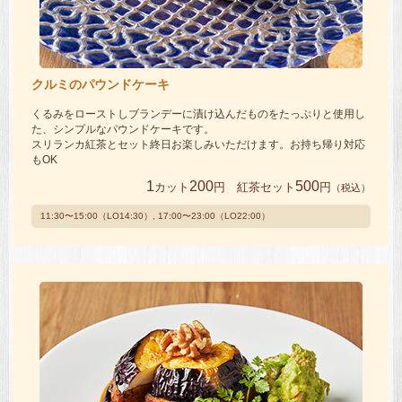
クルミのパウンドケーキ
くるみをローストしブランデーに漬け込んだものをたっぷりと使用し
た、シンプルなパウンドケーキです。
スリランカ紅茶とセット終日お楽しみいただけます。お持ち帰り対応
もOK
1
200
500
カット
円 紅茶セット
円
（税込）
11:30〜15:00（LO14:30）, 17:00〜23:00（LO22:00）