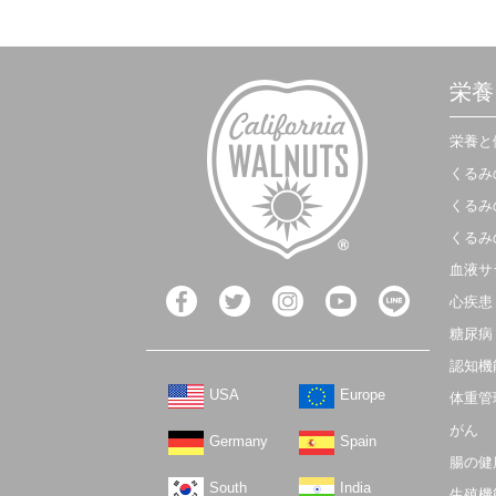
ピッタリな華やかさ☆軍艦巻きや握
り寿司を独特のアレンジで楽しんで
♪
栄養
栄養と
くるみ
くるみ
くるみ
血液サ
心疾患
糖尿病
認知機
USA
Europe
体重管
がん
Germany
Spain
腸の健
South
India
生殖機