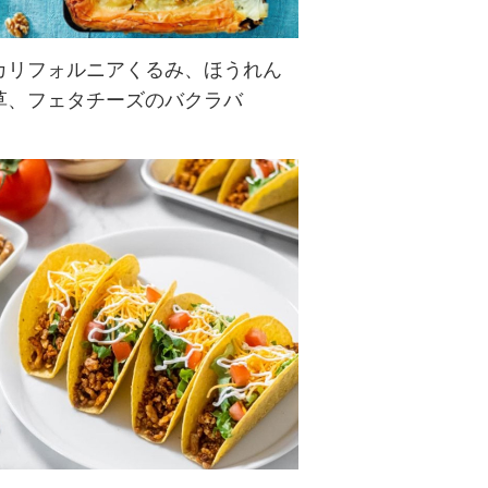
カリフォルニアくるみ、ほうれん
草、フェタチーズのバクラバ
パイ生地にフィンリングをはさんだ
お食事系の中東料理バクラバ。ほう
れん草やフェタチーズに加えくるみ
が入っているので、胡桃の食感や満
足感も得られます。はちみつをかけ
てどうぞ♪