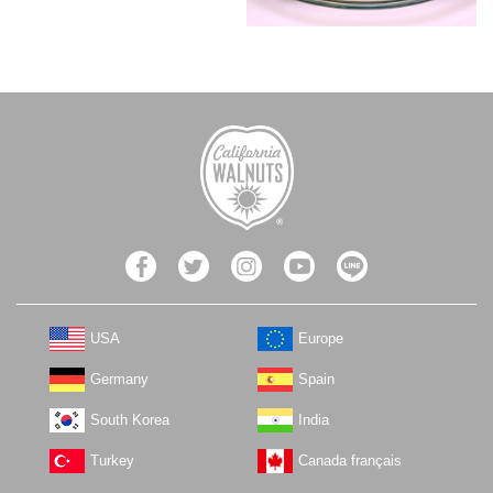
USA
Europe
Germany
Spain
South Korea
India
Turkey
Canada français