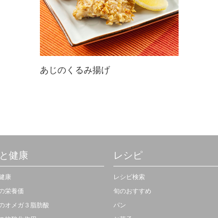
あじのくるみ揚げ
あじフライもくるみを使えば栄養価
も食感もUP！そのうえシンプルで
ヘルシー♪サクサクとした歯ごたえ
がたまらない定番食になりそう☆
と健康
レシピ
健康
レシピ検索
の栄養価
旬のおすすめ
のオメガ３脂肪酸
パン