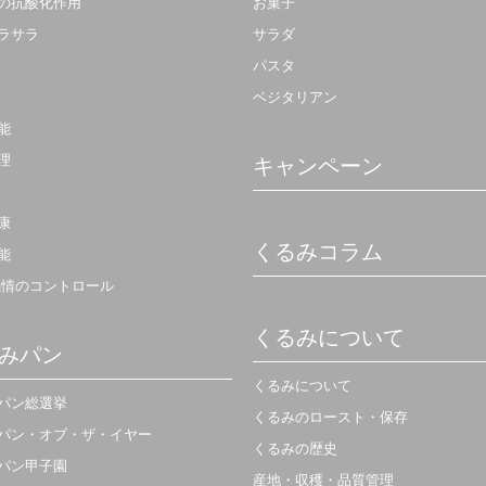
の抗酸化作用
お菓子
ラサラ
サラダ
パスタ
ベジタリアン
能
理
キャンペーン
康
くるみコラム
能
感情のコントロール
くるみについて
みパン
くるみについて
パン総選挙
くるみのロースト・保存
パン・オブ・ザ・イヤー
くるみの歴史
パン甲子園
産地・収穫・品質管理