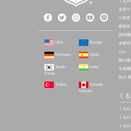
くるみ
血液サ
心疾患
糖尿病
認知機
USA
Europe
体重管
がん
Germany
Spain
腸の健
South
India
生殖機
Korea
気分 
Turkey
Canada
français
くる
くるみ
くるみ
くるみ