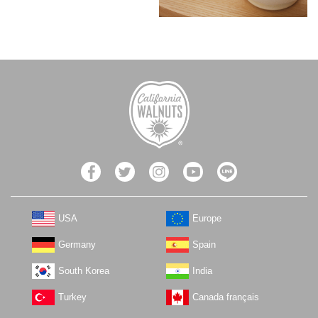
USA
Europe
Germany
Spain
South Korea
India
Turkey
Canada français