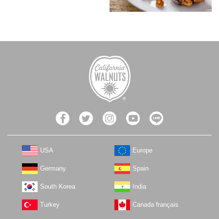
USA
Europe
Germany
Spain
South Korea
India
Turkey
Canada français