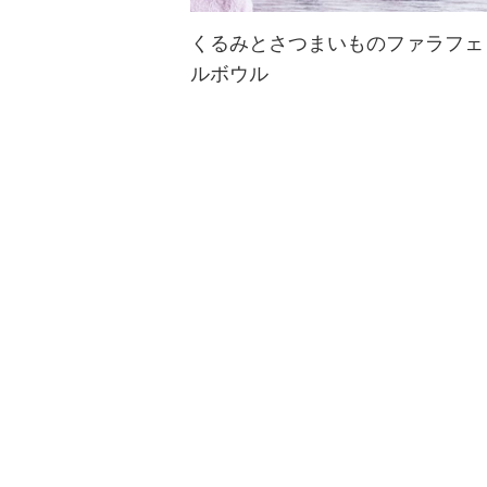
くるみとさつまいものファラフェ
ルボウル
ひよこ豆やそら豆で作る中東風のコ
ロッケ「ファラフェル」をくるみと
さつまいもで作ったレシピ。くるみ
のコクやさつまいも自然の甘味にメ
ープル風味のタヒニソースをかけて
どうぞ！