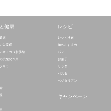
なズッキーニサラダ。くるみの食感
とリコッタチーズの風味も加わって
おいしく楽しめるレシピです。
と健康
レシピ
健康
レシピ検索
の栄養価
旬のおすすめ
のオメガ３脂肪酸
パン
の抗酸化作用
お菓子
ラサラ
サラダ
パスタ
ベジタリアン
能
理
キャンペーン
康