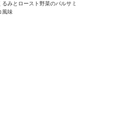
くるみとロースト野菜のバルサミ
コ風味
鮮やかな見た目で食卓がぱっと彩り
そうなビーガンレシピ。オーブンで
ローストしたくるみと野菜の旨味
に、バルサミコ酢が程良くマッチ！
肉料理などの付け合わせにもおすす
めです。