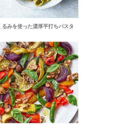
くるみを使った濃厚平打ちパスタ
カリフォルニアくるみの香ばしさと
食感が、ハーブと熱々のパスタによ
く絡む、シンプルで奥深いイタリア
ンパスタ(パッパルデッレ)
シアトル「Union Restaurant」のシ
ェフ／オーナー...