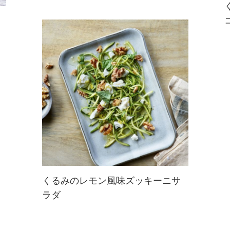
トマトベースのまろやかなルーに、
チーズのような食感が楽しい北イン
ドの人気料理「パニールマカニ」。
くるみを加えると、コクと香ばしさ
が加わり、驚くほどクリーミーで深
みのある味わいに。
くるみのレモン風味ズッキーニサ
ラダ
暑い時期にさっぱりレモンが爽やか