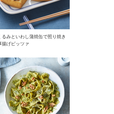
くるみといわし蒲焼缶で照り焼き
厚揚げピッツァ
缶詰と厚揚げを使った簡単お手軽レ
シピ。くるみの香ばしさと食感でし
っかり満足感。味付け缶を使えば調
味料不要です♪