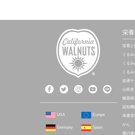
栄養
栄養と
くるみ
くるみ
くるみ
血液サ
心疾患
糖尿病
認知機
USA
Europe
体重管
がん
Germany
Spain
腸の健