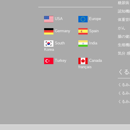
糖尿病
認知機
USA
Europe
体重管
がん
Germany
Spain
腸の健
South
India
生殖機
Korea
気分 
Turkey
Canada
français
くる
くるみ
くるみ
くるみ