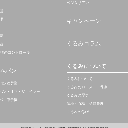
ベジタリアン
能
理
キャンペーン
康
くるみコラム
能
感情のコントロール
くるみについて
みパン
くるみについて
パン総選挙
くるみのロースト・保存
パン・オブ・ザ・イヤー
くるみの歴史
パン甲子園
産地・収穫・品質管理
くるみのQ&A
Copyright © 2018 California Walnut Commission. All Rights Reserved.