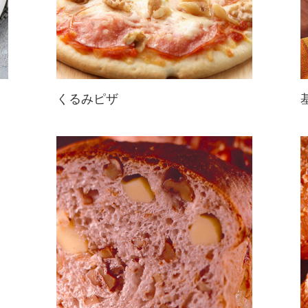
くるみピザ
秘密の手抜きレシピ☆冷凍ピザにく
るみを散らすだけ～でも想像以上も
満足感！