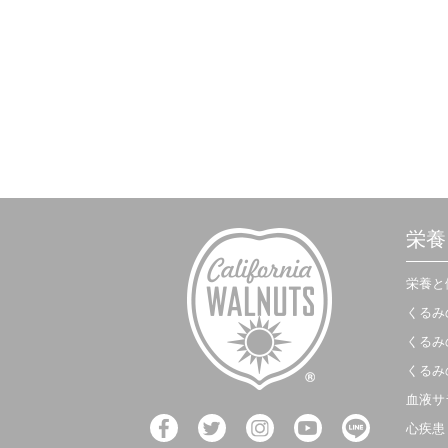
栄養
栄養と
くるみ
くるみ
くるみ
血液サ
心疾患