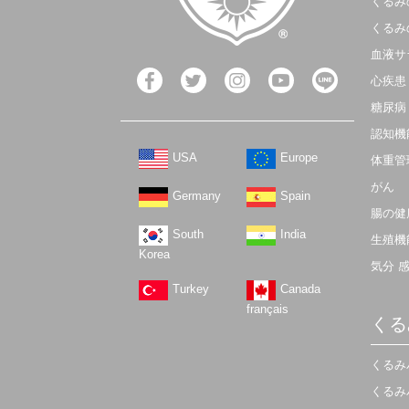
くるみ
くるみ
血液サ
心疾患
糖尿病
認知機
USA
Europe
体重管
がん
Germany
Spain
腸の健
South
India
生殖機
Korea
気分 
Turkey
Canada
français
くる
くるみ
くるみ