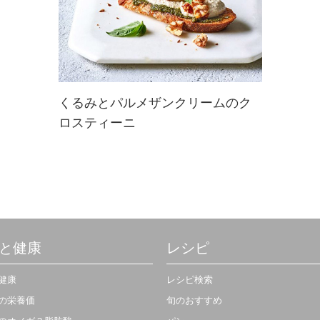
くるみとパルメザンクリームのク
ロスティーニ
トーストしたバゲットに、ペストソ
ース、サンドライトマト、パルメザ
ンとくるみで使ったお手製クリーム
をトッピング♪ふわふわで濃厚なク
リームにバジルの香りがたまらな
い。小腹が空いたときのおやつや、
パーティで...
と健康
レシピ
健康
レシピ検索
の栄養価
旬のおすすめ