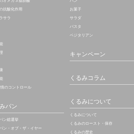
のオメガ３脂肪酸
パン
の抗酸化作用
お菓子
ラサラ
サラダ
パスタ
ベジタリアン
能
理
キャンペーン
康
くるみコラム
能
感情のコントロール
くるみについて
みパン
くるみについて
パン総選挙
くるみのロースト・保存
パン・オブ・ザ・イヤー
くるみの歴史