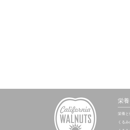
栄養
栄養と
くるみ