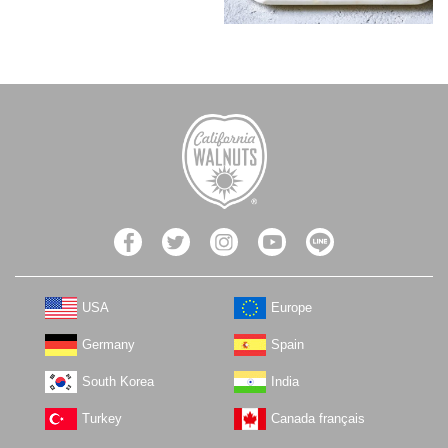
USA
Europe
Germany
Spain
South Korea
India
Turkey
Canada français