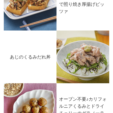
で照り焼き厚揚げピッ
ツァ
あじのくるみだれ丼
オーブン不要♪カリフォ
ルニアくるみとドライ