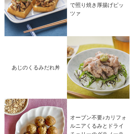
で照り焼き厚揚げピッ
ツァ
あじのくるみだれ丼
オーブン不要♪カリフォ
ルニアくるみとドライ