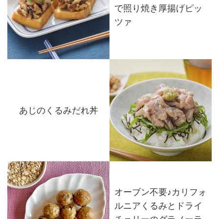
で照り焼き厚揚げピッ
ツァ
あじのくるみだれ丼
オーブン不要♪カリフォ
ルニアくるみとドライ