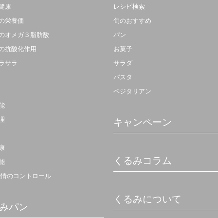
健康
レシピ検索
の栄養価
旬のおすすめ
のオメガ３脂肪酸
パン
の抗酸化作用
お菓子
ラサラ
サラダ
パスタ
ベジタリアン
能
理
キャンペーン
康
くるみコラム
能
感情のコントロール
くるみについて
みパン