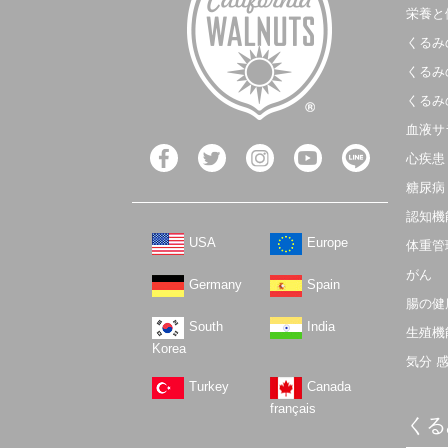
栄養と
くるみ
くるみ
くるみ
血液サ
心疾患
糖尿病
認知機
USA
Europe
体重管
がん
Germany
Spain
腸の健
South
India
生殖機
Korea
気分 
Turkey
Canada
français
くる